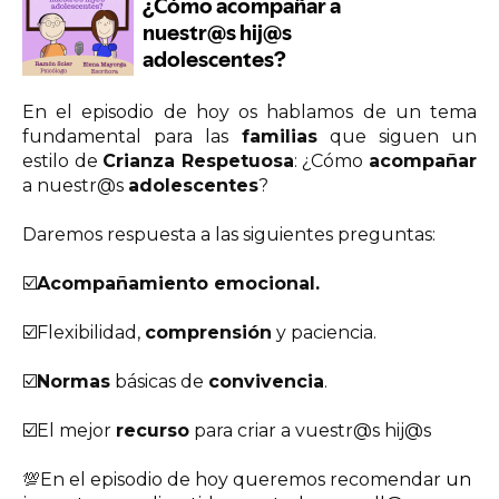
En el episodio de hoy os hablamos
de un tema
fundamental para las
familias
que siguen un
estilo de
Crianza Respetuosa
: ¿Cómo
acompañar
a nuestr@s
adolescentes
?
Daremos respuesta a las siguientes preguntas:
☑️
Acompañamiento emocional.
☑️Flexibilidad,
comprensión
y paciencia.
☑️
Normas
básicas de
convivencia
.
☑️El mejor
recurso
para criar a vuestr@s hij@s
💯
En el episodio de hoy queremos recomendar
un