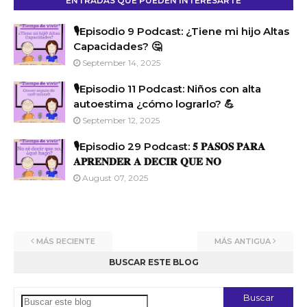
ENTRADAS QUE PUEDEN INTERESARTE
🎙️Episodio 9 Podcast: ¿Tiene mi hijo Altas
Capacidades? 🤔
September 14, 2025
🎙️Episodio 11 Podcast: Niños con alta
autoestima ¿cómo lograrlo? 💪
September 12, 2025
🎙️Episodio 29 Podcast: 𝟓 𝐏𝐀𝐒𝐎𝐒 𝐏𝐀𝐑𝐀
𝐀𝐏𝐑𝐄𝐍𝐃𝐄𝐑 𝐀 𝐃𝐄𝐂𝐈𝐑 𝐐𝐔𝐄 𝐍𝐎
August 07, 2025
MÁS RECIENTE
MÁS ANTIGUA
BUSCAR ESTE BLOG