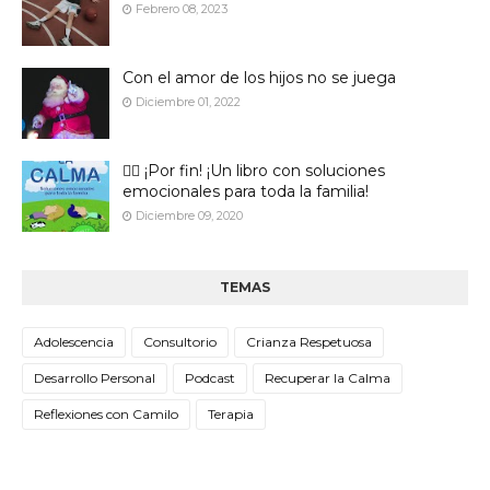
Febrero 08, 2023
Con el amor de los hijos no se juega
Diciembre 01, 2022
🙋‍♀️ ¡Por fin! ¡Un libro con soluciones
emocionales para toda la familia!
Diciembre 09, 2020
TEMAS
Adolescencia
Consultorio
Crianza Respetuosa
Desarrollo Personal
Podcast
Recuperar la Calma
Reflexiones con Camilo
Terapia