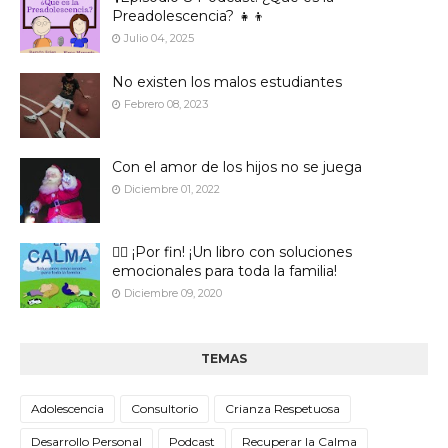
Preadolescencia? 👧👦
Julio 04, 2025
No existen los malos estudiantes
Febrero 08, 2023
Con el amor de los hijos no se juega
Diciembre 01, 2022
🙋‍♀️ ¡Por fin! ¡Un libro con soluciones
emocionales para toda la familia!
Diciembre 09, 2020
TEMAS
Adolescencia
Consultorio
Crianza Respetuosa
Desarrollo Personal
Podcast
Recuperar la Calma