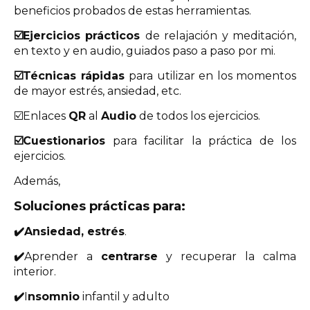
beneficios probados de estas herramientas.
☑️
Ejercicios prácticos
de relajación y meditación,
en texto y en audio, guiados paso a paso por mi.
☑️
Técnicas rápidas
para utilizar en los momentos
de mayor estrés, ansiedad, etc.
☑️
Enlaces
QR
al
Audio
de todos los ejercicios.
☑️
Cuestionarios
para facilitar la práctica de los
ejercicios.
Además,
Soluciones prácticas para:
✔️
Ansiedad, estrés
.
✔️
Aprender a
centrarse
y recuperar la calma
interior.
✔️
I
nsomnio
infantil y adulto