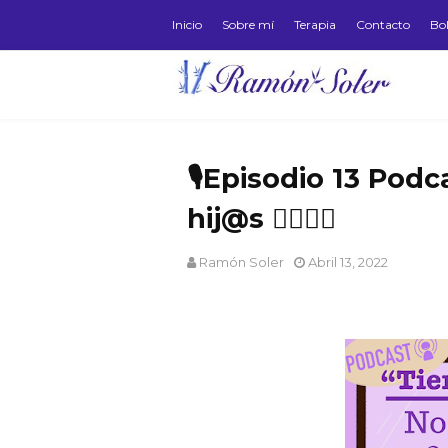
Inicio
Sobre mí
Terapia
Contacto
Bol
🎙️Episodio 13 Pod
hij@s 🙅‍♀️🙅‍♂️
Ramón Soler
Abril 13, 2022