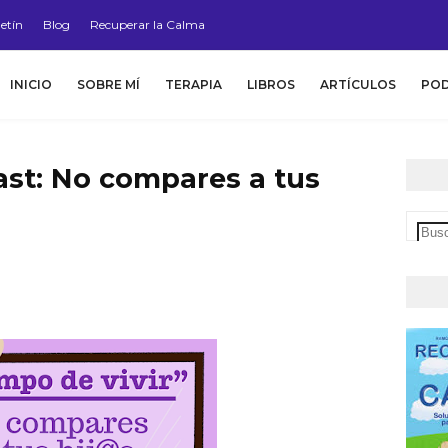
etín
Blog
Recuperar la Calma
INICIO
SOBRE MÍ
TERAPIA
LIBROS
ARTÍCULOS
PO
cast: No compares a tus