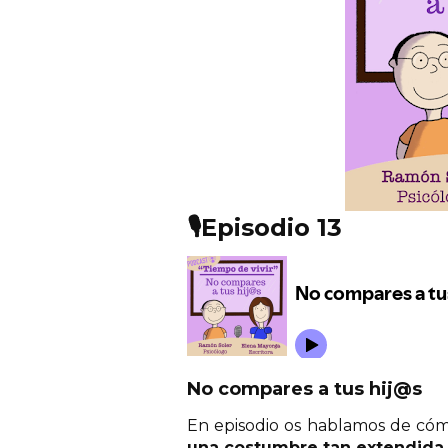
🎙️
Episodio 13
No compares a tus hij@s
En episodio os hablamos
de
cóm
una costumbre tan extendida