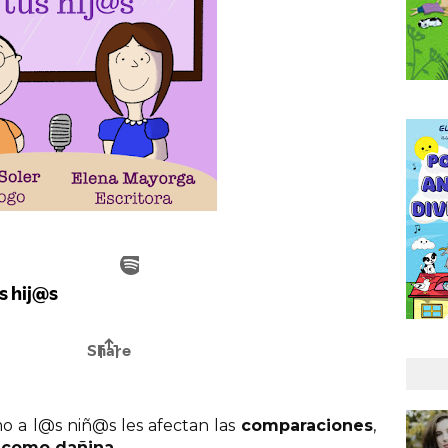
o a l@s niñ@s les afectan las
comparaciones
,
 como dañina
.