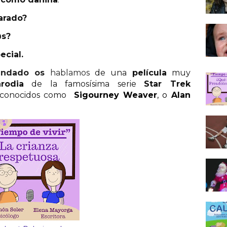
arado?
@s?
ecial.
endado os
hablamos
de una
película
muy
rodia
de la famosísima serie
Star Trek
n conocidos como
Sigourney Weaver
, o
Alan