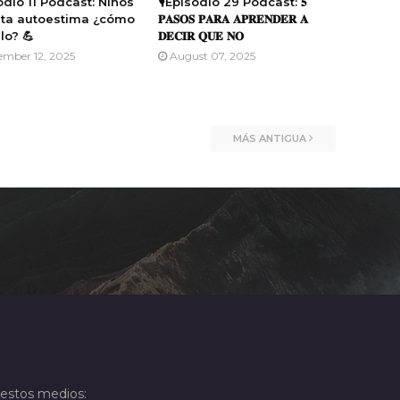
sodio 11 Podcast: Niños
🎙️Episodio 29 Podcast: 𝟓
lta autoestima ¿cómo
𝐏𝐀𝐒𝐎𝐒 𝐏𝐀𝐑𝐀 𝐀𝐏𝐑𝐄𝐍𝐃𝐄𝐑 𝐀
lo? 💪
𝐃𝐄𝐂𝐈𝐑 𝐐𝐔𝐄 𝐍𝐎
ember 12, 2025
August 07, 2025
MÁS ANTIGUA
 estos medios: