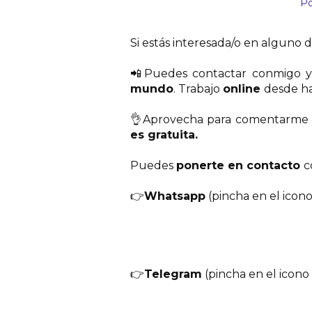
Po
Si estás interesada/o en alguno 
📲
Puedes contactar conmigo y 
mundo
.
Trabajo
online
desde ha
👌
Aprovecha para comentarme t
es gratuita.
Puedes
ponerte en contacto
c
👉
Whatsapp
(pincha en el icon
👉
Telegram
(pincha en el icon