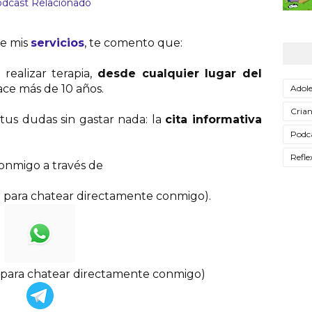
dcast Relacionado
de mis
servicios
, te comento que:
realizar terapia,
desde cualquier lugar del
ce más de 10 años.
Adole
Cria
us dudas sin gastar nada: la
cita informativa
Podc
Refle
onmigo a través de
o para chatear directamente conmigo)
.
o para chatear directamente conmigo)