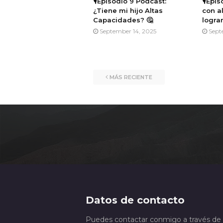
🎙️Episodio 9 Podcast:
🎙️Epi
¿Tiene mi hijo Altas
con a
Capacidades? 🤔
lograr
September 14, 2025
Sept
MÁS RECIENTE
Datos de contacto
Puedes contactar conmigo a través de