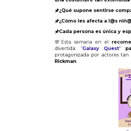
🖈
¿Qué supone sentirse comp
🖈
¿Cómo les afecta a l@s niñ
🖈
Cada persona es única y esp
💯
Esta semana en el
recom
divertida:
“
Galaxy Quest
"
pa
protagonizada por actores ta
Rickman
.