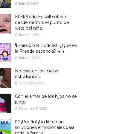
Julio 10, 2025
El Método Estivill sufrido
desde dentro: el punto de
vista del niño.
Junio 11, 2022
🎙️Episodio 8 Podcast: ¿Qué es
la Preadolescencia? 👧👦
Julio 04, 2025
No existen los malos
estudiantes
Febrero 08, 2023
Con el amor de los hijos no se
juega
Diciembre 01, 2022
🙋‍♀️ ¡Por fin! ¡Un libro con
soluciones emocionales para
toda la familia!