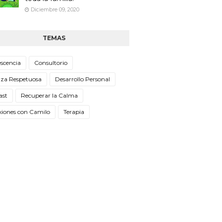
Diciembre 09, 2020
TEMAS
scencia
Consultorio
nza Respetuosa
Desarrollo Personal
ast
Recuperar la Calma
xiones con Camilo
Terapia