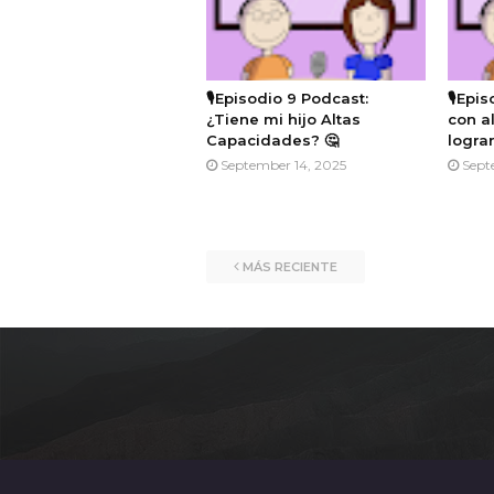
🎙️Episodio 9 Podcast:
🎙️Epi
¿Tiene mi hijo Altas
con a
Capacidades? 🤔
lograr
September 14, 2025
Sept
MÁS RECIENTE