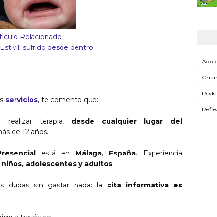
tículo Relacionado:
stivill sufrido desde dentro
Adole
Cria
Podc
is
servicios
, te comento que:
Refle
realizar terapia,
desde cualquier lugar del
ás de 12 años.
Presencial
está en
Málaga, España.
Experiencia
n
niños, adolescentes y adultos
.
s dudas sin gastar nada: la
cita informativa es