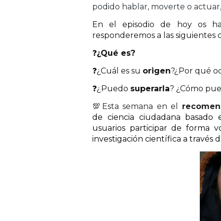
podido hablar, moverte o actuar
En el episodio de hoy os ha
responderemos a las siguientes 
❓
¿Qué es?
❓¿Cuál es su
origen
?
¿Por qué o
❓¿Puedo
superarla
?
¿Cómo pue
💯
Esta semana en el
recomen
de
ciencia ciudadana
basado e
usuarios participar de forma 
investigación científica a través 