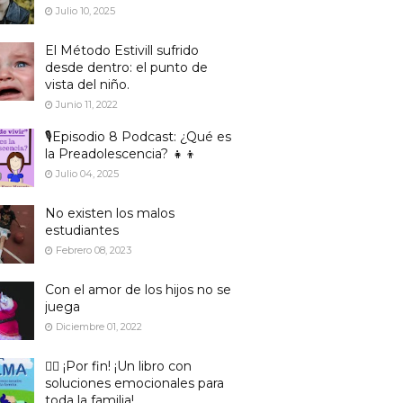
Julio 10, 2025
El Método Estivill sufrido
desde dentro: el punto de
vista del niño.
Junio 11, 2022
🎙️Episodio 8 Podcast: ¿Qué es
la Preadolescencia? 👧👦
Julio 04, 2025
No existen los malos
estudiantes
Febrero 08, 2023
Con el amor de los hijos no se
juega
Diciembre 01, 2022
🙋‍♀️ ¡Por fin! ¡Un libro con
soluciones emocionales para
toda la familia!