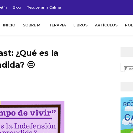
etín
Blog
Recuperar la Calma
INICIO
SOBRE MÍ
TERAPIA
LIBROS
ARTÍCULOS
PO
ast: ¿Qué es la
dida? 😔