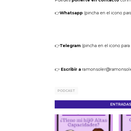
Puedes
ponerte en contacto
conm
👉
Whatsapp
(pincha en el icono pa
👉
Telegram
(pincha en el icono par
👉
Escribir a
ramonsoler@ramonsole
PODCAST
ENTRADAS