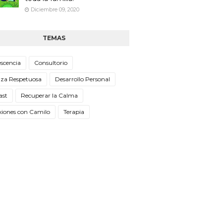
Diciembre 09, 2020
TEMAS
scencia
Consultorio
nza Respetuosa
Desarrollo Personal
ast
Recuperar la Calma
xiones con Camilo
Terapia