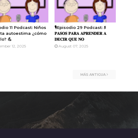
sodio 11 Podcast: Niños
🎙️Episodio 29 Podcast: 𝟓
lta autoestima ¿cómo
𝐏𝐀𝐒𝐎𝐒 𝐏𝐀𝐑𝐀 𝐀𝐏𝐑𝐄𝐍𝐃𝐄𝐑 𝐀
lo? 💪
𝐃𝐄𝐂𝐈𝐑 𝐐𝐔𝐄 𝐍𝐎
ember 12, 2025
August 07, 2025
MÁS ANTIGUA