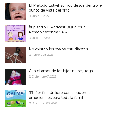
El Método Estivill sufrido desde dentro: el
punto de vista del niño.
Junio 11, 2022
🎙️Episodio 8 Podcast: ¿Qué es la
Preadolescencia? 👧👦
Julio 04, 2025
No existen los malos estudiantes
Febrero 08, 2023
Con el amor de los hijos no se juega
Diciembre 01, 2022
🙋‍♀️ ¡Por fin! ¡Un libro con soluciones
emocionales para toda la familia!
Diciembre 09, 2020