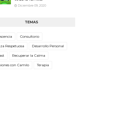
Diciembre 09, 2020
TEMAS
scencia
Consultorio
nza Respetuosa
Desarrollo Personal
ast
Recuperar la Calma
xiones con Camilo
Terapia