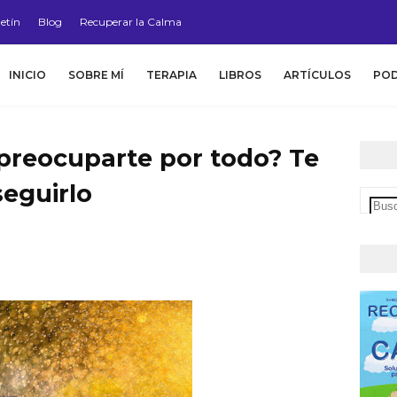
etín
Blog
Recuperar la Calma
INICIO
SOBRE MÍ
TERAPIA
LIBROS
ARTÍCULOS
PO
 preocuparte por todo? Te
eguirlo