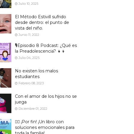
Julio 10, 2025
El Método Estivill sufrido
desde dentro: el punto de
vista del niño.
Junio 11, 2022
🎙️Episodio 8 Podcast: ¿Qué es
la Preadolescencia? 👧👦
Julio 04, 2025
No existen los malos
estudiantes
Febrero 08, 2023
Con el amor de los hijos no se
juega
Diciembre 01, 2022
🙋‍♀️ ¡Por fin! ¡Un libro con
soluciones emocionales para
toda la familia!