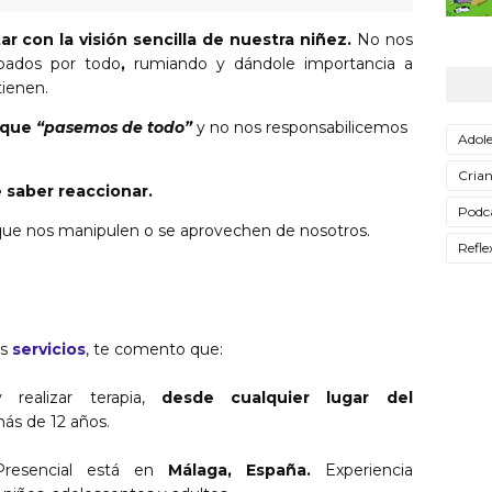
r con la visión sencilla de nuestra niñez.
No nos
pados por todo
,
rumiando y dándole importancia a
tienen.
 que
“pasemos de todo”
y no nos responsabilicemos
Adole
Cria
saber reaccionar.
Podc
 que nos manipulen o se aprovechen de nosotros.
Refle
is
servicios
, te comento que:
realizar terapia,
desde cualquier lugar del
ás de 12 años.
Presencial está en
Málaga, España.
Experiencia