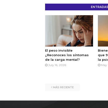
ENTRADAS
El peso invisible
Bienes
¿Reconoces los síntomas
que 9
de la carga mental?
la ps
July 16, 2026
May 
MÁS RECIENTE