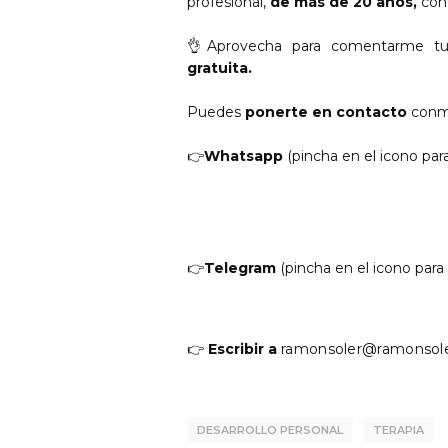
profesional,
de más de 20 años,
con
👌
Aprovecha para comentarme tu
gratuita.
Puedes
ponerte en contacto
conm
👉
Whatsapp
(pincha en el icono pa
👉
Telegram
(pincha en el icono par
👉
Escribir a
ramonsoler@ramonsole
DESARROLLO PERSONAL
TERAPIA